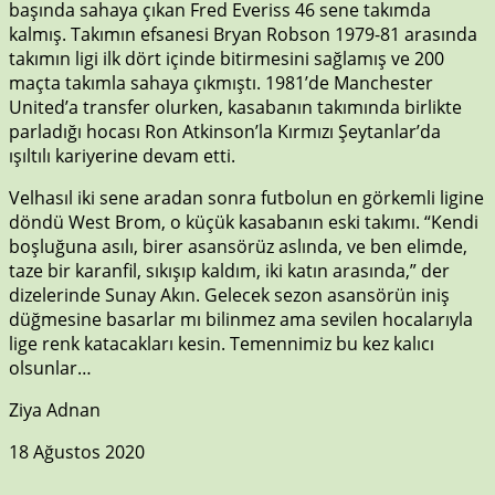
başında sahaya çıkan Fred Everiss 46 sene takımda
kalmış. Takımın efsanesi Bryan Robson 1979-81 arasında
takımın ligi ilk dört içinde bitirmesini sağlamış ve 200
maçta takımla sahaya çıkmıştı. 1981’de Manchester
United’a transfer olurken, kasabanın takımında birlikte
parladığı hocası Ron Atkinson’la Kırmızı Şeytanlar’da
ışıltılı kariyerine devam etti.
Velhasıl iki sene aradan sonra futbolun en görkemli ligine
döndü West Brom, o küçük kasabanın eski takımı. “Kendi
boşluğuna asılı, birer asansörüz aslında, ve ben elimde,
taze bir karanfil, sıkışıp kaldım, iki katın arasında,” der
dizelerinde Sunay Akın. Gelecek sezon asansörün iniş
düğmesine basarlar mı bilinmez ama sevilen hocalarıyla
lige renk katacakları kesin. Temennimiz bu kez kalıcı
olsunlar…
Ziya Adnan
18 Ağustos 2020