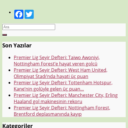
Facebook
Twitter
Son Yazılar
Premier Lig Seyir Defteri: Taiwo Awoniyi,
Nottingham Forest’e hayat veren golcü
Premier Lig Seyir Defteri: West Ham United,
Olimpiyat Stadı’nda hayati üç puan
Premier Lig Seyir Defteri: Tottenham Hotspur,
Kane’nin golüyle gelen üç puan…
Premier Lig Seyir Defteri: Manchester City, Erling
Haaland gol makinesinin rekoru
Premier Lig Seyir Defteri: Nottingham Forest,
Brentford deplasmanında kayıp
Kategoriler