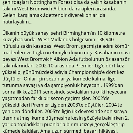
şehirdaşları Nottingham Forest olsa da yakın kasabanın
takımı West Bromwich Albion da rakipleri arasında.
Geleni karşılamak âdettendir diyerek onları da
hatırlayalım…
Ülkenin büyük sanayi şehri Birmingham’ın 10 kilometre
kuzeybatısında, West Midlands bölgesinin 136,940
nüfuslu sakin kasabası West Brom, geçmişte adını kömür
madenleri ve tuğla üretimiyle duyurmuş. Kasabanın mavi
beyazı West Bromwich Albion Ada futbolunun öz asansör
takımlarından. 2002-10 arasında Premier Lig’e dört kez
yükselip, günümüzdeki adıyla Championship’e dört kez
düştüler. Onlar için sezonlar ya kümede kalma, lige
tutunma savaşı ya da şampiyonluk heyecanı. 1999’dan
sonra ilk kez 2011 senesinde sevdalılarına o iki heyecanı
yaşatmadan farklı bir sezon geçirmişler. 2002’de
yükseldikleri Premier Lig’den 2003’te düştüler, 2004’te
yeniden döndüler. 2005’te ligin ilk devresinde son sıraya
demir atmış, küme düşmesine kesin gözüyle bakılırken 2.
yarıda topladıkları puanlarla bir mucizeyi gerçekleştirip
kümede kaldılar. Ama uzun sürmedi başarı hikâyesi,